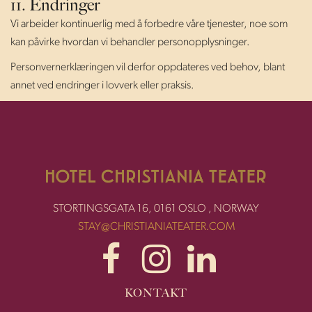
11. Endringer
Vi arbeider kontinuerlig med å forbedre våre tjenester, noe som
kan påvirke hvordan vi behandler personopplysninger.
Personvernerklæringen vil derfor oppdateres ved behov, blant
annet ved endringer i lovverk eller praksis.
STORTINGSGATA 16, 0161 OSLO , NORWAY
STAY@CHRISTIANIATEATER.COM
KONTAKT