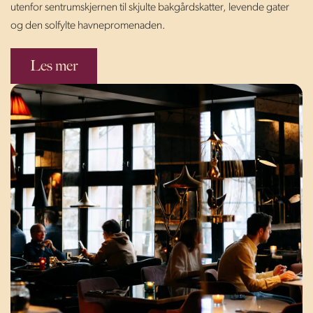
utenfor sentrumskjernen til skjulte bakgårdskatter, levende gater
og den solfylte havnepromenaden.
Les mer