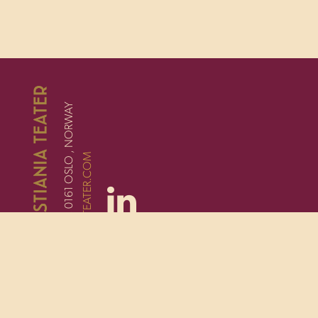
STORTINGSGATA 16, 0161 OSLO , NORWAY
STAY@CHRISTIANIATEATER.COM