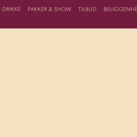
& DRIKKE
PAKKER & SHOW
TILBUD
BELIGGENH