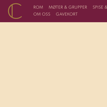
ROM
MØTER & GRUPPER
SPISE 
OM OSS
GAVEKORT