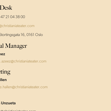
 Desk
+47 21 04 38 00
@christianiateater.com
Stortingsgata 16, 0161 Oslo
al Manager
eez
.azeez@christianiateater.com
ting
llen
e.hallen@christianiateater.com
a Unzueta