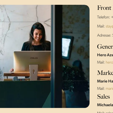
Front
Telefon: 
Mail:
stay
Adresse: 
Gener
Hero Az
Mail:
hero
Marke
Marie Ha
Mail:
mari
Sales
Michael