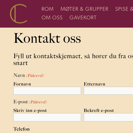
ROM
MØTER & GRUPPER
SPISE 
OM OSS
GAVEKORT
Kontakt oss
Fyll ut kontaktskjemaet, så hører du fra o
snart
Navn
(Påkrevd)
Fornavn
Etternavn
E-post
(Påkrevd)
Skriv inn e-post
Bekreft e-post
Telefon