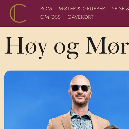
ROM
MØTER & GRUPPER
SPISE 
OM OSS
GAVEKORT
Høy og Mør