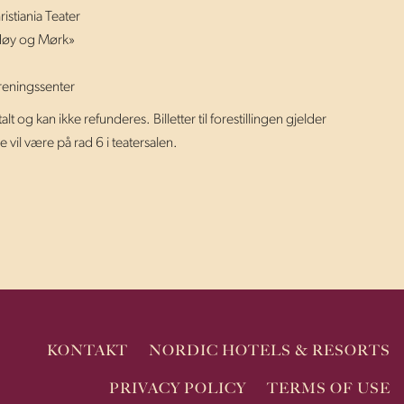
istiania Teater
 «Høy og Mørk»
reningssenter
og kan ikke refunderes. Billetter til forestillingen gjelder
vil være på rad 6 i teatersalen.
KONTAKT
NORDIC HOTELS & RESORTS
PRIVACY POLICY
TERMS OF USE