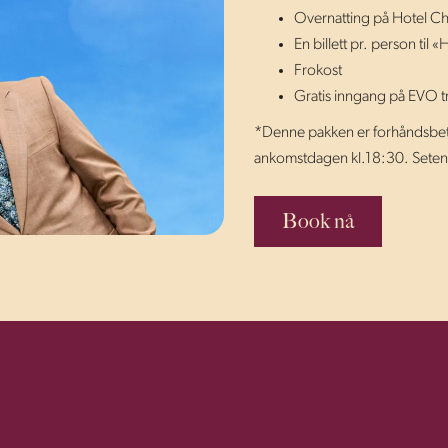
Overnatting på Hotel Chr
En billett pr. person til
Frokost
Gratis inngang på EVO t
*Denne pakken er forhåndsbetalt 
ankomstdagen kl.18:30. Setene 
Book nå