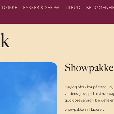
& DRIKKE
PAKKER & SHOW
TILBUD
BELIGGENH
k
Showpakke
Høy og Mørk byr på stand-up, mu
verdens galskap til små hverda
god dose selvironi blir dette en
Showpakken inkluderer: