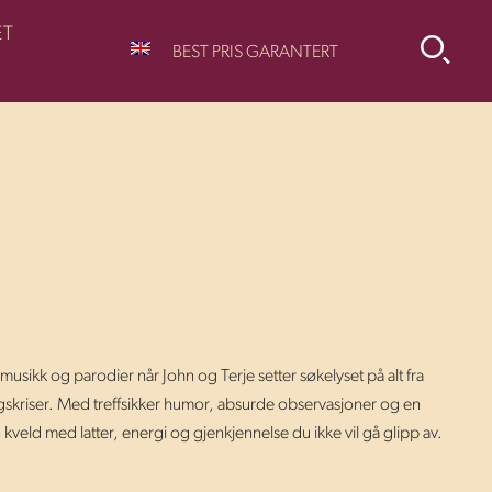
ET
BEST PRIS GARANTERT
sikk og parodier når John og Terje setter søkelyset på alt fra
gskriser. Med treffsikker humor, absurde observasjoner og en
 kveld med latter, energi og gjenkjennelse du ikke vil gå glipp av.