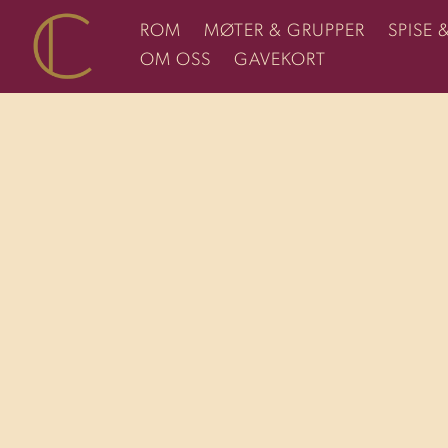
ROM
MØTER & GRUPPER
SPISE 
OM OSS
GAVEKORT