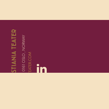
STORTINGSGATA 16, 0161 OSLO , NORWAY
STAY@CHRISTIANIATEATER.COM