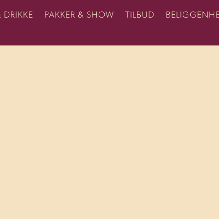
& DRIKKE
PAKKER & SHOW
TILBUD
BELIGGENH