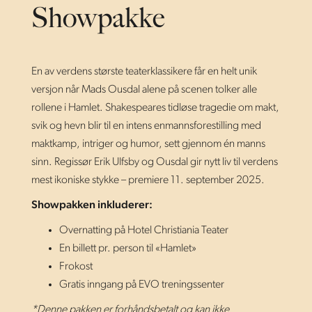
Showpakke
En av verdens største teaterklassikere får en helt unik
versjon når Mads Ousdal alene på scenen tolker alle
rollene i Hamlet. Shakespeares tidløse tragedie om makt,
svik og hevn blir til en intens enmannsforestilling med
maktkamp, intriger og humor, sett gjennom én manns
sinn. Regissør Erik Ulfsby og Ousdal gir nytt liv til verdens
mest ikoniske stykke – premiere 11. september 2025.
Showpakken inkluderer:
Overnatting på Hotel Christiania Teater
En billett pr. person til «Hamlet»
Frokost
Gratis inngang på EVO treningssenter
*Denne pakken er forhåndsbetalt og kan ikke