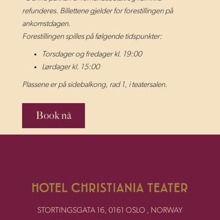
refunderes. Billettene gjelder for forestillingen på
ankomstdagen.
Forestillingen spilles på følgende tidspunkter:
Torsdager og fredager kl. 19:00
Lørdager kl. 15:00
Plassene er på sidebalkong, rad 1, i teatersalen.
Book nå
STORTINGSGATA 16, 0161 OSLO , NORWAY